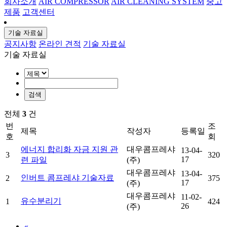
회사소개
AIR COMPRESSOR
AIR CLEANING SYSTEM
중고
제품
고객센터
기술 자료실
공지사항
온라인 견적
기술 자료실
기술 자료실
검색
전체
3
건
번
조
제목
작성자
등록일
호
회
에너지 합리화 자금 지원 관
대우콤프레샤
13-04-
3
320
17
련 파일
(주)
대우콤프레샤
13-04-
인버트 콤프레샤 기술자료
2
375
17
(주)
대우콤프레샤
11-02-
유수분리기
1
424
26
(주)
«